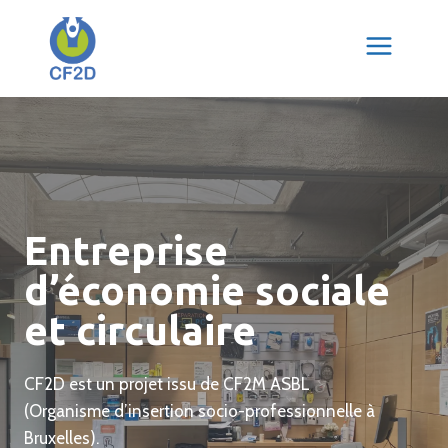
Aller
au
contenu
Entreprise
d’économie sociale
et circulaire
CF2D est un projet issu de CF2M ASBL
(Organisme d’insertion socio-professionnelle à
Bruxelles).